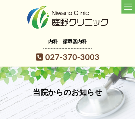
コ
ナ
ン
ビ
テ
ゲ
ン
ー
ツ
シ
へ
ョ
内科 循環器内科
ス
ン
キ
に
027-370-3003
ッ
移
プ
動
当院からのお知らせ