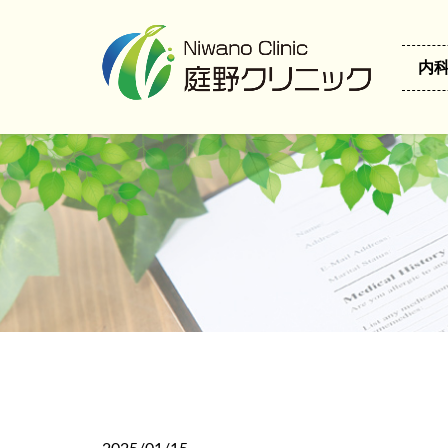
コ
ナ
ン
ビ
テ
ゲ
内
ン
ー
ツ
シ
へ
ョ
ス
ン
キ
に
ッ
移
プ
動